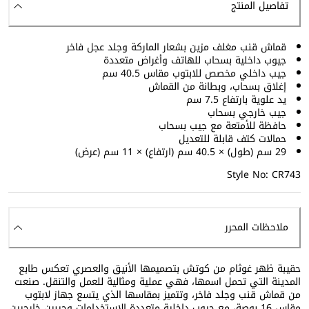
تفاصيل المنتج
قماش قنب مغلف مزين بشعار الماركة وجلد عجل فاخر
جيوب داخلية بسحاب للهاتف وأغراض متعددة
جيب داخلي مخصص للابتوب مقاس 40.5 سم
إغلاق بسحاب، وبطانة من القماش
يد علوية بارتفاع 7.5 سم
جيب خارجي بسحاب
حافظة للأمتعة مع جيب بسحاب
حمالات كتف قابلة للتعديل
29 سم (طول) × 40.5 سم (ارتفاع) × 11 سم (عرض)
Style No: CR743
ملاحظات المحرر
حقيبة ظهر غوثام من كوتش بتصميمها الأنيق والعصري تعكس طابع
المدينة التي تحمل اسمها، فهي عملية ومثالية للعمل والتنقل. صنعت
من قماش قنب وجلد فاخر، وتتميز بمقاسها الذي يتسع جهاز لابتوب
مقاس 16 بوصة، مع جيوب داخلية متعددة الاستخدامات وجيبين خارجيين