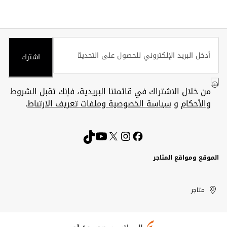
اشترك
من خلال الاشتراك في قائمتنا البريدية، فإنك تقبل
الشروط
والأحكام
و
سياسة الخصوصية وملفات تعريف الارتباط
.
الموقع ومواقع المتاجر
الكويت
United
Kuwait
الإمارات
متاجر
Arab
العربية
المتحدة
Emirates