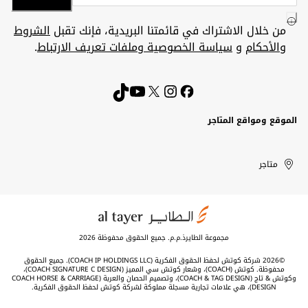
من خلال الاشتراك في قائمتنا البريدية، فإنك تقبل
الشروط
والأحكام
و
سياسة الخصوصية وملفات تعريف الارتباط
.
الموقع ومواقع المتاجر
الكويت
United
Kuwait
الإمارات
متاجر
Arab
العربية
المتحدة
Emirates
مجموعة الطايرذ.م.م. جميع الحقوق محفوظة 2026
©2026 شركة كوتش لحفظ الحقوق الفكرية (COACH IP HOLDINGS LLC). جميع الحقوق
محفوظة. كوتش (COACH)، وشعار كوتش سي المميز (COACH SIGNATURE C DESIGN)،
وكوتش & تاج (COACH & TAG DESIGN)، وتصميم الحصان والعربة (COACH HORSE & CARRIAGE
DESIGN)، هي علامات تجارية مسجلة مملوكة لشركة كوتش لحفظ الحقوق الفكرية.