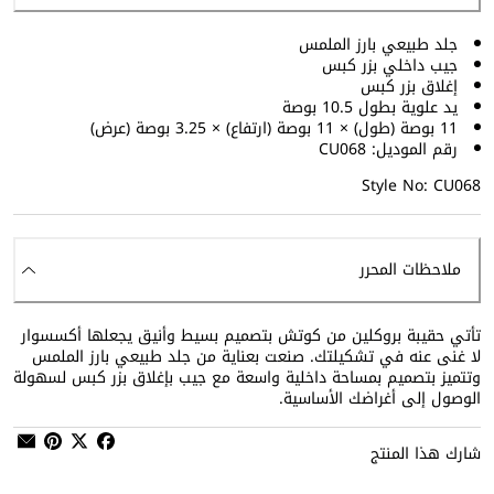
جلد طبيعي بارز الملمس
جيب داخلي بزر كبس
إغلاق بزر كبس
يد علوية بطول 10.5 بوصة
11 بوصة (طول) × 11 بوصة (ارتفاع) × 3.25 بوصة (عرض)
رقم الموديل: CU068
Style No: CU068
ملاحظات المحرر
تأتي حقيبة بروكلين من كوتش بتصميم بسيط وأنيق يجعلها أكسسوار
لا غنى عنه في تشكيلتك. صنعت بعناية من جلد طبيعي بارز الملمس
وتتميز بتصميم بمساحة داخلية واسعة مع جيب بإغلاق بزر كبس لسهولة
الوصول إلى أغراضك الأساسية.
شارك هذا المنتج