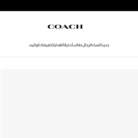
جديد
النساء
الرجال
حقائب
أحذية
الهدايا
تخفيضات
أوتليت