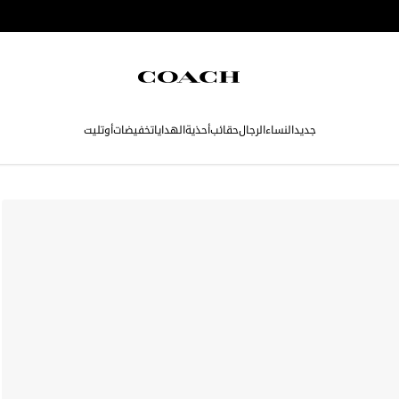
جديد
النساء
الرجال
حقائب
أحذية
الهدايا
تخفيضات
أوتليت