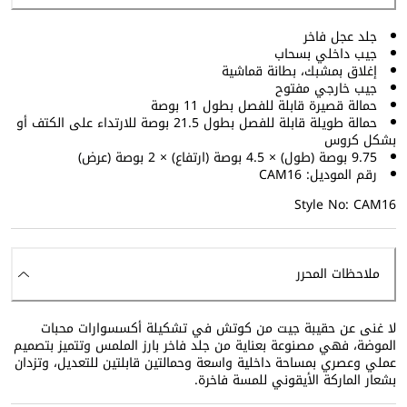
جلد عجل فاخر
جيب داخلي بسحاب
إغلاق بمشبك، بطانة قماشية
جيب خارجي مفتوح
حمالة قصيرة قابلة للفصل بطول 11 بوصة
حمالة طويلة قابلة للفصل بطول 21.5 بوصة للارتداء على الكتف أو
بشكل كروس
9.75 بوصة (طول) × 4.5 بوصة (ارتفاع) × 2 بوصة (عرض)
رقم الموديل: CAM16
Style No: CAM16
ملاحظات المحرر
لا غنى عن حقيبة جيت من كوتش في تشكيلة أكسسوارات محبات
الموضة، فهي مصنوعة بعناية من جلد فاخر بارز الملمس وتتميز بتصميم
عملي وعصري بمساحة داخلية واسعة وحمالتين قابلتين للتعديل، وتزدان
بشعار الماركة الأيقوني للمسة فاخرة.