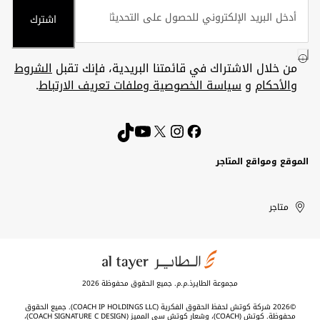
اشترك
من خلال الاشتراك في قائمتنا البريدية، فإنك تقبل
الشروط
والأحكام
و
سياسة الخصوصية وملفات تعريف الارتباط
.
الموقع ومواقع المتاجر
الكويت
United
Kuwait
الإمارات
متاجر
Arab
العربية
المتحدة
Emirates
مجموعة الطايرذ.م.م. جميع الحقوق محفوظة 2026
©2026 شركة كوتش لحفظ الحقوق الفكرية (COACH IP HOLDINGS LLC). جميع الحقوق
محفوظة. كوتش (COACH)، وشعار كوتش سي المميز (COACH SIGNATURE C DESIGN)،