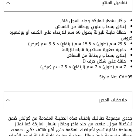
تفاصيل المنتج
جاكار بشعار الماركة وجلد العجل فاخر
إغلاق بسحاب علوي وبطانة من القماش
حمالة قابلة للإزالة بطول 66 سم للارتداء على الكتف أو بوضعيرة
كروس
29.5 سم (طول) × 15.5 سم (ارتفاع) × 9.5 سم (عرض)
حقيبة صغيرة مستديرة قابلة للإزالة:
إغلاق بسحاب وبطانة من القماش
حلقة على شكل حرف D
7 سم (طول) × 7 سم (ارتفاع) × 2.5 سم (عرض)
Style No: CAH95
ملاحظات المحرر
جددي مجموعة حقائبك باقتناء هذه الحقيبة المقدمة من كوتش ضمن
تشكيلة هول. صنعت من جلد فاخر وجاكار بشعار الماركة كما تمتاز
بمساحة داخلية تسع لأغراضك المهمة حتى أكبر هاتف ذكي. صممت
بحمالة منسوجة بلون مماثل وحقيبة صغيرة قابلة للإزالة لوضع الأغراض