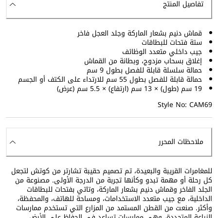
تفاصيل المنتج
قماش دنيم بشعار الماركة وجلد العجل فاخر
ستة فتحات للبطاقات
جيب داخلي متعدد الوظائف
إغلاق بسحاب مزدوج، وبطانة من القماش
حمالة سلسلة قابلة للفصل بطول 9 سم
حمالة قابلة للفصل بطول 55 سم للارتداء على الكتف أو الجسم
19 سم (طول) × 13 سم (ارتفاع) × 5.5 سم (عرض)
Style No: CAM69
ملاحظات المحرر
للمغامرات القريبة والبعيدة، تم تصميم حقيبة تشارتر من كوتش لتجعل
كل رحلة أو مهمة تبدو وكأنها تجربة من الدرجة الأولى. مصنوعة من
الجلد الفاخر وقماش دنيم بشعار الماركة، وتاتي بفتحات للبطاقات
الداخلية، مع جيب متعدد الاستخدامات، ومساحة للهاتف، والمحفظة،
وأكثر. صنعت من القطن المستمد من المزارع التي تستخدم ممارسات
الزراعة المتجددة، وهي ممارسات تساعد في الحفاظ على الأرض