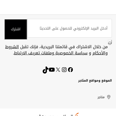
اشترك
من خلال الاشتراك في قائمتنا البريدية، فإنك تقبل
الشروط
والأحكام
و
سياسة الخصوصية وملفات تعريف الارتباط
.
الموقع ومواقع المتاجر
الكويت
United
Kuwait
الإمارات
متاجر
Arab
العربية
المتحدة
Emirates