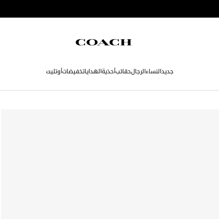
جديد
النساء
الرجال
حقائب
أحذية
الهدايا
تخفيضات
أوتليت