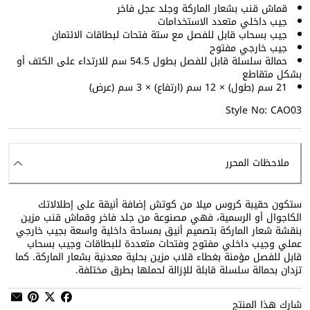
قماش قنب بشعار الماركة وجلد عجل فاخر
جيب داخلي متعدد الاستخدامات
جيب بسحاب قابل للفصل مع ستة فتحات لبطاقات الائتمان
جيب خارجي مفتوح
حمالة سلسلة قابل للفصل بطول 54.5 سم للارتداء على الكتف أو
بشكل متقاطع
21 سم (طول) × 12 سم (ارتفاع) × 3 سم (عرض)
Style No: CAO03
ملاحظات المحرر
ستكون حقيبة كروس ميلا من كوتش إضافة أنيقة على إطلالاتك
الكاجوال أو الرسمية، فهي مصنوعة من جلد فاخر وقماش قنب مزين
بنقشة شعار الماركة بتصميم أنيق بمساحة داخلية واسعة بجيب خارجي
عملي وجيب داخلي مفتوح وفتحات متعددة للبطاقات وجيب بسحاب
قابل للفصل مؤمنة بغطاء قلاب مزين بحلية معدنية بشعار الماركة. كما
تزدان بحمالة سلسلة قابلة للإزالة لحملها بطرق مختلفة.
شارك هذا المنتج