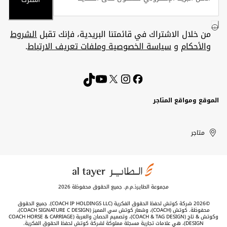
من خلال الاشتراك في قائمتنا البريدية، فإنك تقبل
الشروط
والأحكام
و
سياسة الخصوصية وملفات تعريف الارتباط
.
الموقع ومواقع المتاجر
الكويت
United
Kuwait
الإمارات
متاجر
Arab
العربية
المتحدة
Emirates
مجموعة الطايرذ.م.م. جميع الحقوق محفوظة 2026
©2026 شركة كوتش لحفظ الحقوق الفكرية (COACH IP HOLDINGS LLC). جميع الحقوق
محفوظة. كوتش (COACH)، وشعار كوتش سي المميز (COACH SIGNATURE C DESIGN)،
وكوتش & تاج (COACH & TAG DESIGN)، وتصميم الحصان والعربة (COACH HORSE & CARRIAGE
DESIGN)، هي علامات تجارية مسجلة مملوكة لشركة كوتش لحفظ الحقوق الفكرية.