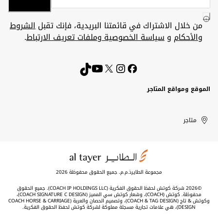
من خلال الاشتراك في قائمتنا البريدية، فإنك تقبل
الشروط
والأحكام
و
سياسة الخصوصية وملفات تعريف الارتباط
.
الموقع ومواقع المتاجر
الكويت
United
Kuwait
الإمارات
متاجر
Arab
العربية
المتحدة
Emirates
مجموعة الطايرذ.م.م. جميع الحقوق محفوظة 2026
©2026 شركة كوتش لحفظ الحقوق الفكرية (COACH IP HOLDINGS LLC). جميع الحقوق
محفوظة. كوتش (COACH)، وشعار كوتش سي المميز (COACH SIGNATURE C DESIGN)،
وكوتش & تاج (COACH & TAG DESIGN)، وتصميم الحصان والعربة (COACH HORSE & CARRIAGE
DESIGN)، هي علامات تجارية مسجلة مملوكة لشركة كوتش لحفظ الحقوق الفكرية.