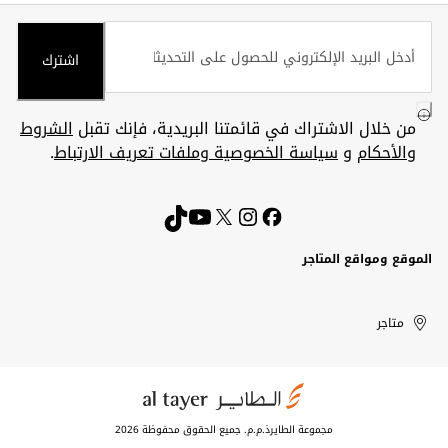
اشترك
من خلال الاشتراك في قائمتنا البريدية، فإنك تقبل
الشروط
والأحكام
و
سياسة الخصوصية وملفات تعريف الارتباط
.
الموقع ومواقع المتاجر
الكويت
United
Kuwait
الإمارات
متاجر
Arab
العربية
المتحدة
Emirates
مجموعة الطايرذ.م.م. جميع الحقوق محفوظة 2026