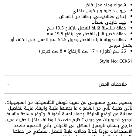
شمواه وجلد عجل فاخر
جيوب داخلية وزر كبس داخلي
إغلاق مغناطيسي، بطانة من القماش
جيب خارجي بسحاب
حمالة سلسلة قابلة للفصل بارتفاع 19.5 سم
حمالة قصير قابل للفصل مع ارتفاع 19.5 سم
حمالة طويلة قابلة للفصل بطول 54.5 سم للحمل على الكتف أو
بشكل كروس
26 سم (طول) × 17 سم (ارتفاع) × 8 سم (عرض)
Style No: CCK51
ملاحظات المحرر
بتصميم عصري مستوحى من حقيبة كوتش الكلاسيكية من السبعينيات،
تأتي حقيبة تابي من الشمواه ما يجعلها متينة وانيقة. مزينة بتفاصيل
معدنية من توقيع الماركة لإضفاء لمسة أيقونية، وتوفر مساحة مناسبة
لجميع الضروريات مع جيوب تنظيم متعددة الوظائف داخل الحقيبة وجيب
خارجي بسحاب للوصول السهل إلى الأغراض. يأتي التصميم متعدد
الاستخدامات مزودًا بثلاثة حمالات قابلة للفصل، لتتمكني من حملها