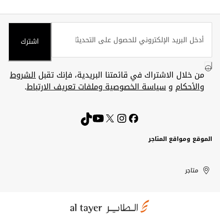
اشترك
من خلال الاشتراك في قائمتنا البريدية، فإنك تقبل
الشروط
والأحكام
و
سياسة الخصوصية وملفات تعريف الارتباط
.
الموقع ومواقع المتاجر
الكويت
United
Kuwait
الإمارات
متاجر
Arab
العربية
المتحدة
Emirates