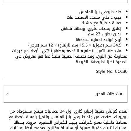
جلد طبيعي بارز الملمس
جيب داخلي متعدد الاستخدامات
حمالة داخلية مع مشبك
إغلاق بسحاب علوي، وبطانة قماش
يدين بطول 23 سم
أربع قواعد لحماية سطحها
34.5 سم (طول) × 15.5 سم (ارتفاع) × 12 سم (عرض)
ملاحظة: تتميز التصاميم اللامعة بمظهر ثلاثي الأبعاد مع درجات
متفاوتة من اللون، وقد تختلف الحقيبة قليلاً عما هو معروض في
الصورة نظرًا لطبيعتها الفريدة.
Style No: CCC30
ملاحظات المحرر
تقدم كوتش حقيبة إمباير كاري اول 34 بجماليات فينتج مستوحاة من
نيويورك. صنعت من جلد طبيعي بارز الملمس وتتميز بلمسة لامعة مع
مساحة داخلية تسع لأغراضك بجيب للأغراض الصغيرة. مزودة بحمالة
بمشبك لتثبيت حقيبة صغيرة أو سلسلة مفاتيح. صممت أيضا بمشابك