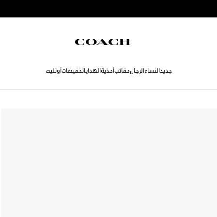
جديد
النساء
الرجال
حقائب
أحذية
الهدايا
تخفيضات
أوتليت