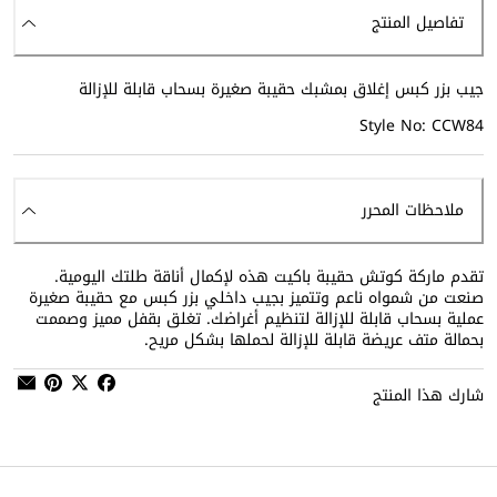
تفاصيل المنتج
جيب بزر كبس إغلاق بمشبك حقيبة صغيرة بسحاب قابلة للإزالة
Style No: CCW84
ملاحظات المحرر
تقدم ماركة كوتش حقيبة باكيت هذه لإكمال أناقة طلتك اليومية.
صنعت من شمواه ناعم وتتميز بجيب داخلي بزر كبس مع حقيبة صغيرة
عملية بسحاب قابلة للإزالة لتنظيم أغراضك. تغلق بقفل مميز وصممت
بحمالة متف عريضة قابلة للإزالة لحملها بشكل مريح.
شارك هذا المنتج