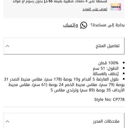
قسمها على 4 دفعات شهرية بقيمة
65 د.إ
بدون رسوم أو فوائد
تعرف على المزيد
واتساب
بحاجة إلى مساعدة؟
تفاصيل المنتج
100% قطن
الطول: 51 سم
يُنظف بالغسالة
طول العارضة 5 أقدام و10 بوصة (178 سم)، مقاس محيط الصدر 31
بوصة (79 سم)، مقاس محيط الخصر 24 بوصة (61 سم)، مقاس محيط
الأرداف 35 بوصة (89 سم) وترتدي مقاس S
Style No: CP778
ملاحظات المحرر