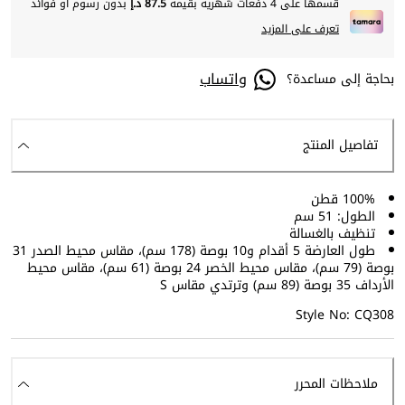
قسمها على 4 دفعات شهرية بقيمة
87.5 د.إ
بدون رسوم أو فوائد
تعرف على المزيد
واتساب
بحاجة إلى مساعدة؟
تفاصيل المنتج
100% قطن
الطول: 51 سم
تنظيف بالغسالة
طول العارضة 5 أقدام و10 بوصة (178 سم)، مقاس محيط الصدر 31
بوصة (79 سم)، مقاس محيط الخصر 24 بوصة (61 سم)، مقاس محيط
الأرداف 35 بوصة (89 سم) وترتدي مقاس S
Style No: CQ308
ملاحظات المحرر