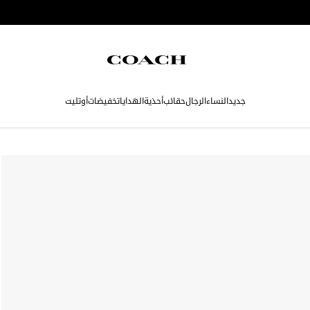
جديد
النساء
الرجال
حقائب
أحذية
الهدايا
تخفيضات
أوتليت