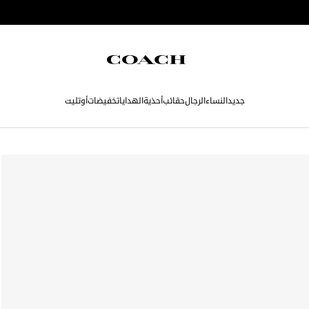
جديد
النساء
الرجال
حقائب
أحذية
الهدايا
تخفيضات
أوتليت