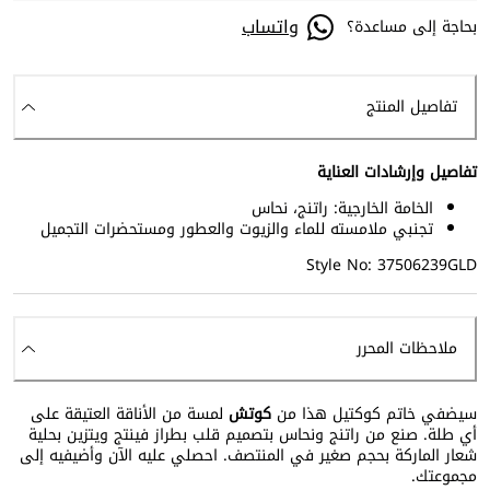
واتساب
بحاجة إلى مساعدة؟
تفاصيل المنتج
تفاصيل وإرشادات العناية
الخامة الخارجية: راتنج، نحاس
تجنبي ملامسته للماء والزيوت والعطور ومستحضرات التجميل
Style No: 37506239GLD
ملاحظات المحرر
سيضفي خاتم كوكتيل هذا من
كوتش
لمسة من الأناقة العتيقة على
أي طلة. صنع من راتنج ونحاس بتصميم قلب بطراز فينتج ويتزين بحلية
شعار الماركة بحجم صغير في المنتصف. احصلي عليه الآن وأضيفيه إلى
مجموعتك.