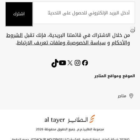
اشترك
من خلال الاشتراك في قائمتنا البريدية، فإنك تقبل
الشروط
والأحكام
و
سياسة الخصوصية وملفات تعريف الارتباط
.
الموقع ومواقع المتاجر
الكويت
United
Kuwait
الإمارات
متاجر
Arab
العربية
المتحدة
Emirates
مجموعة الطايرذ.م.م. جميع الحقوق محفوظة 2026
©2026 شركة كوتش لحفظ الحقوق الفكرية (COACH IP HOLDINGS LLC). جميع الحقوق