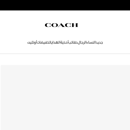
جديد
النساء
الرجال
حقائب
أحذية
الهدايا
تخفيضات
أوتليت