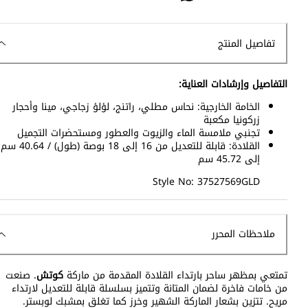
تفاصيل المنتج
التفاصيل وإرشادات العناية:
الخامة الخارجية: نحاس مطلي، راتنج، لؤلؤ زجاجي، مينا وأحجار
زركونيا مكعبة
تجنبي ملامسة الماء والزيوت والعطور ومستحضرات التجميل
القلادة: قابلة للتعديل من 16 إلى 18 بوصة (طول) / 40.64 سم
إلى 45.72 سم
Style No: 37527569GLD
ملاحظات المحرر
تمتعي بمظهر ساحر بارتداء القلادة المقدمة من ماركة
كوتش
. صنعت
من خامات فاخرة لضمان المتانة وتتميز بسلسلة قابلة للتعديل لارتداء
مريح. تتزين بشعار الماركة الشهير وخرز كما تغلق بمشبك لوبستر.