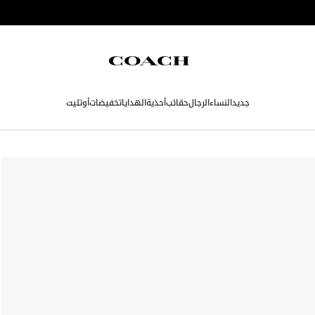
جديد
النساء
الرجال
حقائب
أحذية
الهدايا
تخفيضات
أوتليت