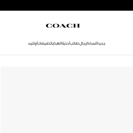
جديد
النساء
الرجال
حقائب
أحذية
الهدايا
تخفيضات
أوتليت