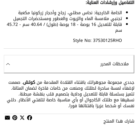
التفاصيل وإرشادات العناية:
الخامة الخارجية: نحاس مطلي، زجاج وأحجار زركونيا مكعبة
تجنبي ملامسة الماء والزيوت والعطور ومستحضرات التجميل
قابلة للتعديل 16 بوصة - 18 بوصة (طول) / 40.64 سم - 45.72
سم
Style No: 37530125RHO
ملاحظات المحرر
جددي مجموعة مجوهراتك باقتناء القلادة المقدمة من
كوتش
. صممت
لإضفاء لمسة ساحرة لطلتك وصنعت من خامات فاخرة لضمان المتانة.
تتميز بسلسلة قابلة للتعديل ودلاية بتصميم قلب بنقشة مبطنة.
نسقيها مع طلتك الكاجوال أو بأي مناسبة خاصة لتلفتي الأنظار. دللي
نفسك أو شخصا عزيزا باقتنائها فورا.
شارك هذا المنتج