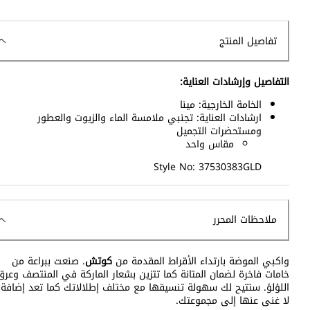
تفاصيل المنتج
التفاصيل وإرشادات العناية:
الخامة الخارجية: مينا
ارشادات العناية: تجنبي ملامسة الماء والزيوت والعطور
ومستحضرات التجميل
مقاس واحد
Style No: 37530383GLD
ملاحظات المحرر
واكبي الموضة بارتداء الأقراط المقدمة من
كوتش
. صنعت ببراعة من
خامات فاخرة لضمان المتانة كما تتزين بشعار الماركة في المنتصف وعرق
اللؤلؤ. ستتيح لك سهولة تنسيقها مع مختلف إطلالاتك كما تعد إضافة
لا غنى عنها إلى مجموعتك.