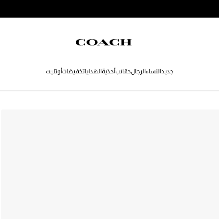
جديد
النساء
الرجال
حقائب
أحذية
الهدايا
تخفيضات
أوتليت