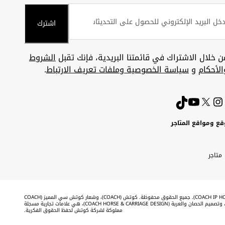
اشترك
ن خلال الاشتراك في قائمتنا البريدية، فإنك تقبل
الشروط
الأحكام
و
سياسة الخصوصية وملفات تعريف الارتباط
.
قع ومواقع المتاجر
ويت
Uni
Kuw
ارات
متاجر
A
بية
تحدة
Emira
©2026 شركة كوتش لحفظ الحقوق الفكرية (COACH IP HOLDINGS LLC). جميع الحقوق محفوظة. كوتش (COACH)، وشعار كوتش سي المميز (COACH
SIGNATURE C DESIGN)، وكوتش & تاج (COACH & TAG DESIGN)، وتصميم الحصان والعربة (COACH HORSE & CARRIAGE DESIGN)، هي علامات تجارية مسجلة
مملوكة لشركة كوتش لحفظ الحقوق الفكرية.