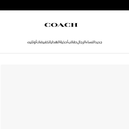
جديد
النساء
الرجال
حقائب
أحذية
الهدايا
تخفيضات
أوتليت