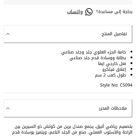
واتساب
بحاجة إلى مساعدة؟
تفاصيل المنتج
خامة الجزء العلوي جلد وجلد صناعي
بطانة ووسادة قدم جلد صناعي
نعل خارجي ايفا
إغلاق فيلكرو
طول كعب 2 سم
Style No: CS094
ملاحظات المحرر
بتصميم رياضي أنيق، يجمع صندل برين من كوتش ذو السيرين بين
الراحة والأسلوب العملي. صنع من الجلد الناعم، ويتميز بوسادة قدم