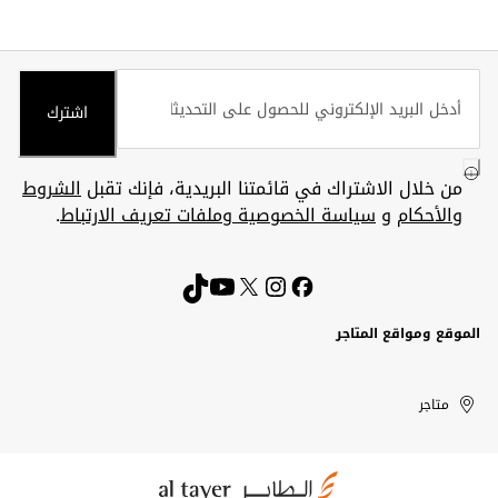
اشترك
من خلال الاشتراك في قائمتنا البريدية، فإنك تقبل
الشروط
والأحكام
و
سياسة الخصوصية وملفات تعريف الارتباط
.
الموقع ومواقع المتاجر
الكويت
United
Kuwait
الإمارات
متاجر
Arab
العربية
المتحدة
Emirates