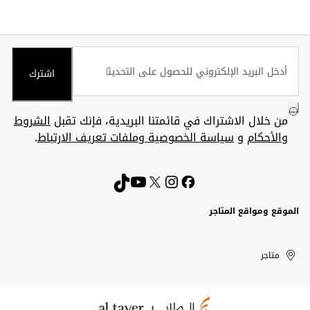
اشترك
من خلال الاشتراك في قائمتنا البريدية، فإنك تقبل
الشروط
والأحكام
و
سياسة الخصوصية وملفات تعريف الارتباط
.
الموقع ومواقع المتاجر
الكويت
United
Kuwait
الإمارات
متاجر
Arab
العربية
المتحدة
Emirates