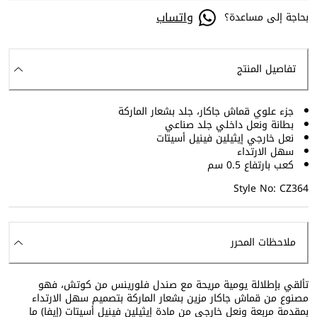
واتساب
بحاجة إلى مساعدة؟
تفاصيل المنتج
جزء علوي قماش جاكار، جلد بشعار الماركة
بطانة ونعل داخلي جلد صناعي
نعل خارجي إيثيلين فينيل أسيتات
سهل الارتداء
كعب بارتفاع 0.5 سم
Style No: CZ364
ملاحظات المحرر
تألقي بإطلالة يومية مريحة مع صندل فلورينس من كوتش، فهو
مصنوع من قماش جاكار مزين بشعار الماركة بتصميم سهل الارتداء
بمقدمة مربعة ونعل خارجي من مادة إيثيلين فينيل أسيتات (إيفا) ما