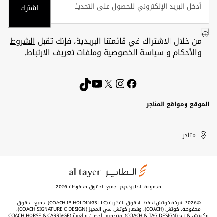
اشترك
من خلال الاشتراك في قائمتنا البريدية، فإنك تقبل
الشروط
والأحكام
و
سياسة الخصوصية وملفات تعريف الارتباط
.
الموقع ومواقع المتاجر
الكويت
United
Kuwait
الإمارات
متاجر
Arab
العربية
المتحدة
Emirates
مجموعة الطايرذ.م.م. جميع الحقوق محفوظة 2026
©2026 شركة كوتش لحفظ الحقوق الفكرية (COACH IP HOLDINGS LLC). جميع الحقوق
محفوظة. كوتش (COACH)، وشعار كوتش سي المميز (COACH SIGNATURE C DESIGN)،
وكوتش & تاج (COACH & TAG DESIGN)، وتصميم الحصان والعربة (COACH HORSE & CARRIAGE