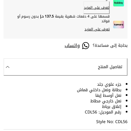
تعرف على المزيد
قسمها على 4 دفعات شهرية بقيمة
137.5 د.إ
بدون رسوم أو
فوائد
تعرف على المزيد
واتساب
بحاجة إلى مساعدة؟
تفاصيل المنتج
جزء علوي جلد
بطانة ونعل داخلي قماش
نعل أوسط إيفا
نعل خارجي مطاط
إغلاق برباط
رقم الموديل: CDL56
Style No: CDL56