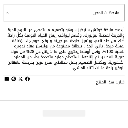
ملاحظات المحرر
أبدعت ماركة كوتش سنيكرز سوهو بتصميم مستوحى من الروح الحرة
والجريئة لمدينة نيويورك، وصُمم ليواكب إيقاع الحياة اليومية بكل راحة.
صُنع من جلد ناعم، ويتميز بطبعة نمر جريئة و رقع نجوم جلد لإضافة
لمسة مرحة. يأتي الحذاء ببطانة مصنوعة من بوليستر معاد تدويره
بنسبة 100%، ونعل أوسط يحتوي على ما لا يقل عن 28% من مواد
حيوية المصدر، تم إنتاجها باستخدام موارد متجددة بدلًا من الموارد
الأحفورية. ويكتمل التصميم بنعل مطاطي محزز مزين بخريطة مانهاتن
لتوفير راحة وثبات أثناء المشي.
شارك هذا المنتج