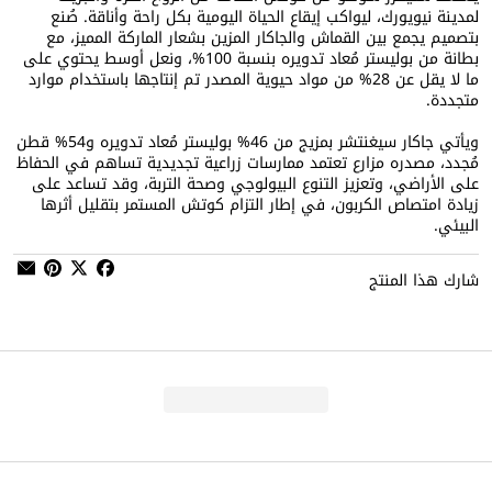
لمدينة نيويورك، ليواكب إيقاع الحياة اليومية بكل راحة وأناقة. صُنع
بتصميم يجمع بين القماش والجاكار المزين بشعار الماركة المميز، مع
بطانة من بوليستر مُعاد تدويره بنسبة 100%، ونعل أوسط يحتوي على
ما لا يقل عن 28% من مواد حيوية المصدر تم إنتاجها باستخدام موارد
متجددة.
ويأتي جاكار سيغنتشر بمزيج من 46% بوليستر مُعاد تدويره و54% قطن
مُجدد، مصدره مزارع تعتمد ممارسات زراعية تجديدية تساهم في الحفاظ
على الأراضي، وتعزيز التنوع البيولوجي وصحة التربة، وقد تساعد على
زيادة امتصاص الكربون، في إطار التزام كوتش المستمر بتقليل أثرها
البيئي.
شارك هذا المنتج