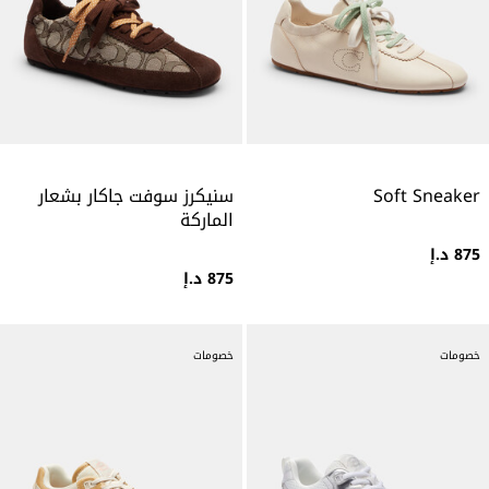
Soft Sneaker
سنيكرز سوفت جاكار بشعار
الماركة
875 د.إ
875 د.إ
خصومات
خصومات