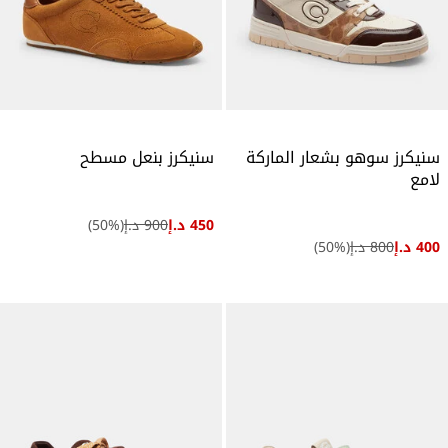
سنيكرز سوهو بشعار الماركة
سنيكرز بنعل مسطح
لامع
450 د.إ
900 د.إ
(
%)
50
400 د.إ
800 د.إ
(
%)
50