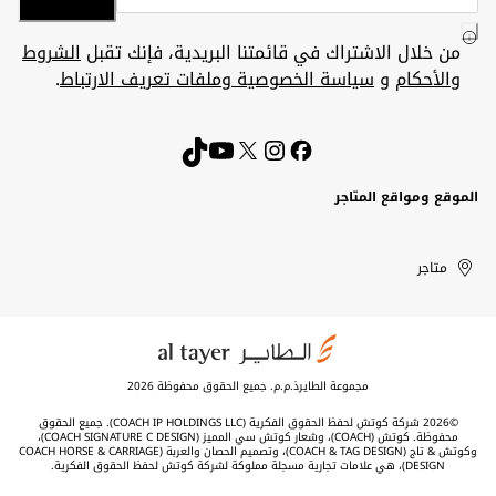
من خلال الاشتراك في قائمتنا البريدية، فإنك تقبل
الشروط
والأحكام
و
سياسة الخصوصية وملفات تعريف الارتباط
.
الموقع ومواقع المتاجر
الكويت
United
Kuwait
الإمارات
متاجر
Arab
العربية
المتحدة
Emirates
مجموعة الطايرذ.م.م. جميع الحقوق محفوظة 2026
©2026 شركة كوتش لحفظ الحقوق الفكرية (COACH IP HOLDINGS LLC). جميع الحقوق
محفوظة. كوتش (COACH)، وشعار كوتش سي المميز (COACH SIGNATURE C DESIGN)،
وكوتش & تاج (COACH & TAG DESIGN)، وتصميم الحصان والعربة (COACH HORSE & CARRIAGE
DESIGN)، هي علامات تجارية مسجلة مملوكة لشركة كوتش لحفظ الحقوق الفكرية.