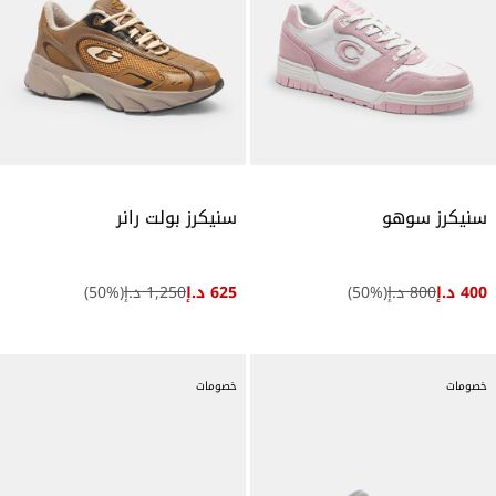
سنيكرز سوهو
سنيكرز بولت رانر
400 د.إ
800 د.إ
(
%)
50
625 د.إ
1,250 د.إ
(
%)
50
خصومات
خصومات