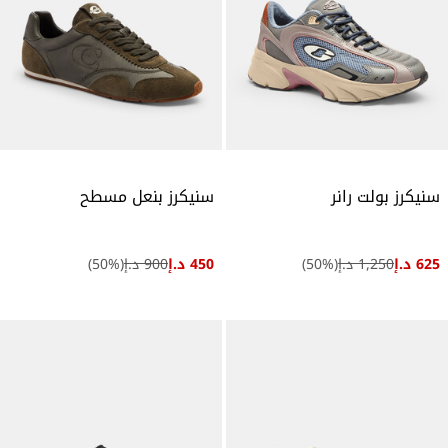
سنيكرز بولت رانر
سنيكرز بنعل مسطح
625 د.إ
1,250 د.إ
(
%)
50
450 د.إ
900 د.إ
(
%)
50