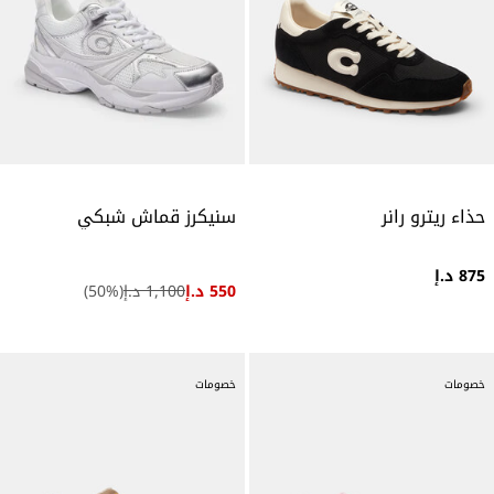
حذاء ريترو رانر
سنيكرز قماش شبكي
875 د.إ
550 د.إ
1,100 د.إ
(
%)
50
خصومات
خصومات