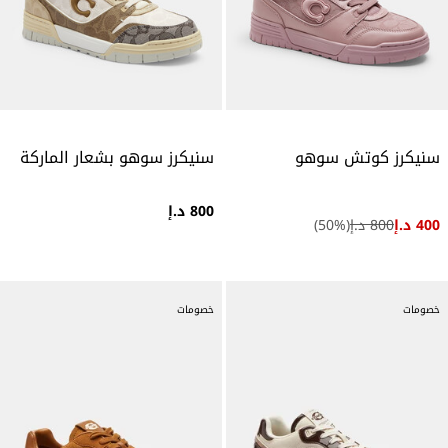
سنيكرز كوتش سوهو
سنيكرز سوهو بشعار الماركة
800 د.إ
400 د.إ
800 د.إ
(
%)
50
خصومات
خصومات