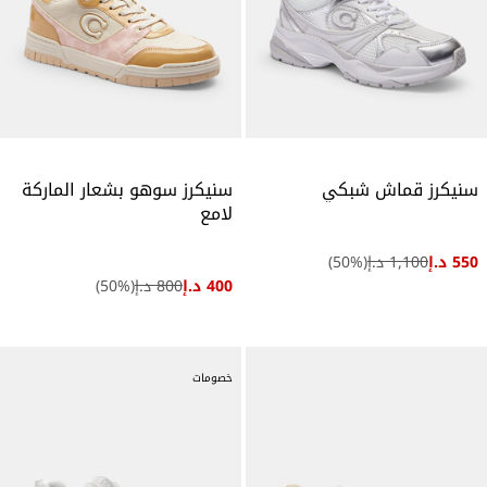
سنيكرز قماش شبكي
سنيكرز سوهو بشعار الماركة
لامع
550 د.إ
1,100 د.إ
(
%)
50
400 د.إ
800 د.إ
(
%)
50
خصومات