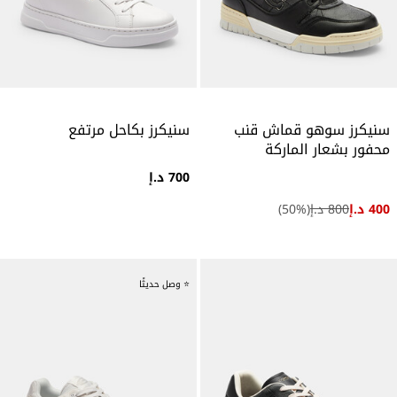
سنيكرز سوهو قماش قنب
سنيكرز بكاحل مرتفع
محفور بشعار الماركة
700 د.إ
400 د.إ
800 د.إ
(
%)
50
⭐ وصل حديثًا