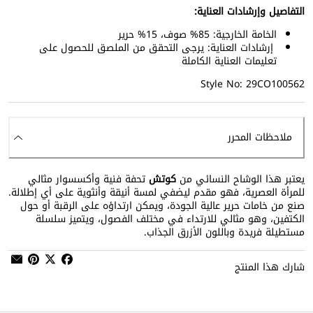
التفاصيل وإرشادات العناية:
الخامة الخارجية: 85% صوف، 15% حرير
إرشادات العناية: يرجى التحقق من الملصق للحصول على
تعليمات العناية الكاملة
Style No: 29CO100562
ملاحظات المحرر
يعتبر هذا الوشاح النسائي من
كوتش
تحفة فنية وأكسسوار مثالي
للمرأة العصرية، فهو مقدم ليضفي لمسة أنيقة وأنثوية على أي إطلالة.
صنع من خامات حرير عالية الجودة، ويمكن ارتداؤه على الرقبة أو حول
الكتفين، وهو مثالي للارتداء في مختلف الفصول، ويتميز سلسلة
مستطيلة فريدة وباللون الأزرق الجذاب.
شارك هذا المنتج