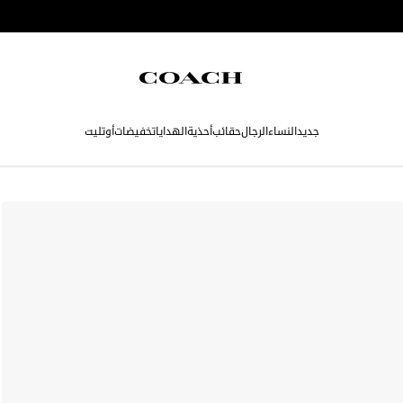
جديد
النساء
الرجال
حقائب
أحذية
الهدايا
تخفيضات
أوتليت