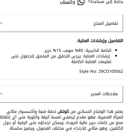
واتساب
بحاجة إلى مساعدة؟
تفاصيل المنتج
التفاصيل وإرشادات العناية:
الخامة الخارجية: 85% صوف، 15% حرير
إرشادات العناية: يرجى التحقق من الملصق للحصول على
تعليمات العناية الكاملة
Style No: 29CO100562
ملاحظات المحرر
يعتبر هذا الوشاح النسائي من
كوتش
تحفة فنية وأكسسوار مثالي
للمرأة العصرية، فهو مقدم ليضفي لمسة أنيقة وأنثوية على أي إطلالة.
صنع من خامات حرير عالية الجودة، ويمكن ارتداؤه على الرقبة أو حول
الكتفين، وهو مثالي للارتداء في مختلف الفصول، ويتميز سلسلة